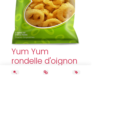
Yum Yum
rondelle d'oignon
255g
Price
4,69 $
Quantity
*
Add to Cart