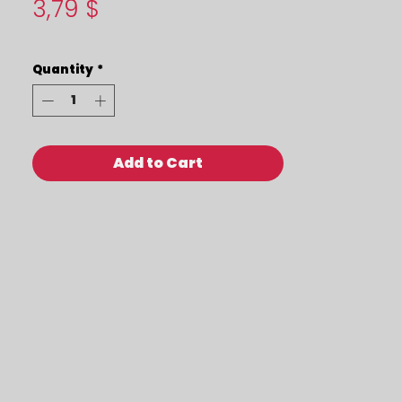
Price
3,79 $
Quantity
*
Add to Cart