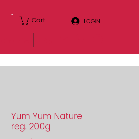
Cart
LOGIN
Circulaire
Yum Yum Nature
reg. 200g