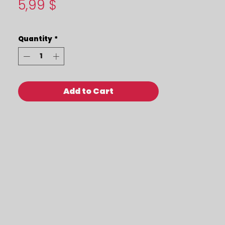
Price
5,99 $
Quantity
*
Add to Cart