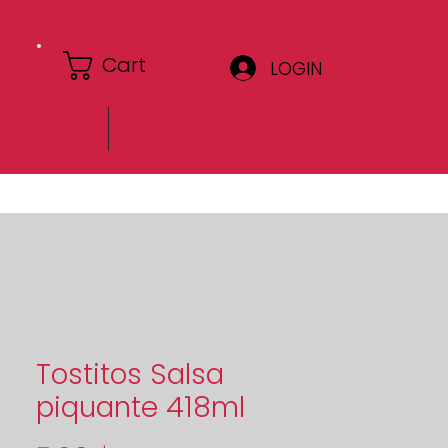
Cart
LOGIN
Circulaire
Tostitos Salsa
piquante 418ml