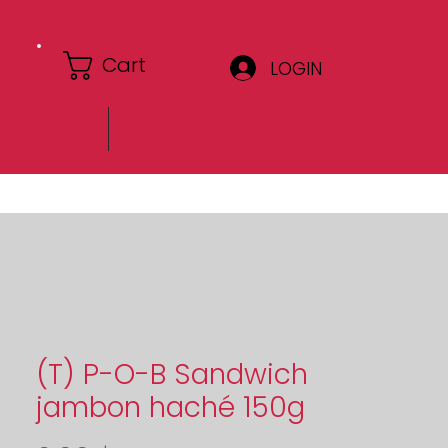
Cart
LOGIN
Circulaire
(T) P-O-B Sandwich
jambon haché 150g