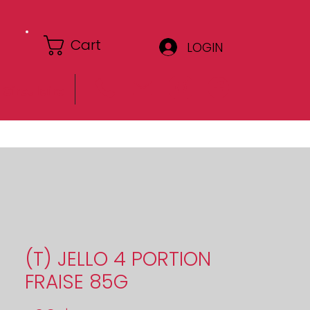
Cart
LOGIN
Circulaire
(T) JELLO 4 PORTION
FRAISE 85G