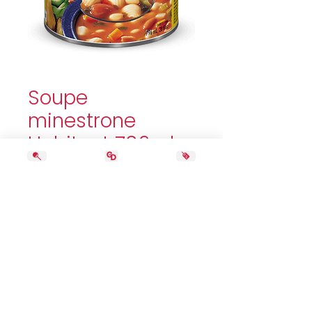
Soupe
minestrone
Habitant 796ml
Price
3,29 $
Quantity
*
Add to Cart