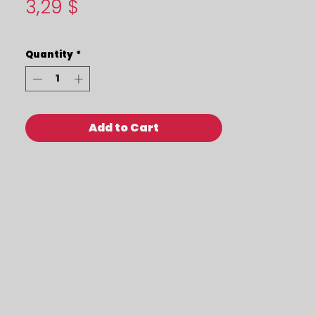
Price
3,29 $
Quantity
*
Add to Cart