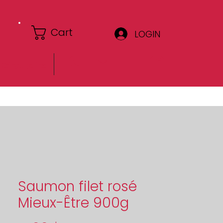
Cart
LOGIN
Circulaire
Saumon filet rosé
Mieux-Être 900g