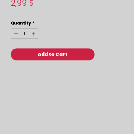
Price
2,99 $
Quantity
*
Add to Cart