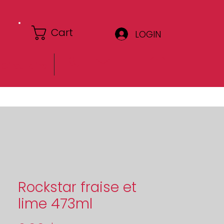
Cart
LOGIN
Circulaire
Rockstar fraise et
lime 473ml