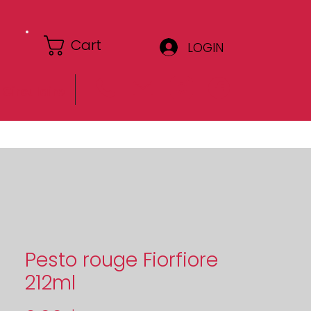
Cart
LOGIN
Circulaire
Pesto rouge Fiorfiore
212ml