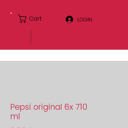
Cart
LOGIN
Circulaire
Pepsi original 6x 710
ml