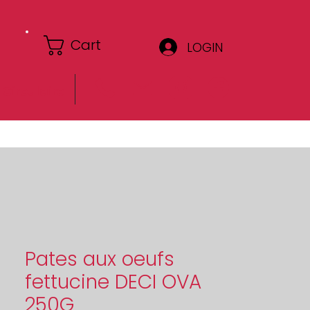
Cart
LOGIN
Circulaire
Pates aux oeufs
fettucine DECI OVA
250G