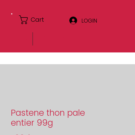
Cart
LOGIN
Circulaire
Pastene thon pale
entier 99g