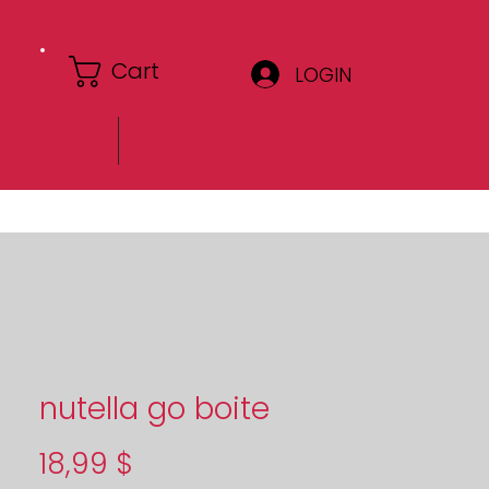
Cart
LOGIN
Circulaire
nutella go boite
Price
18,99 $