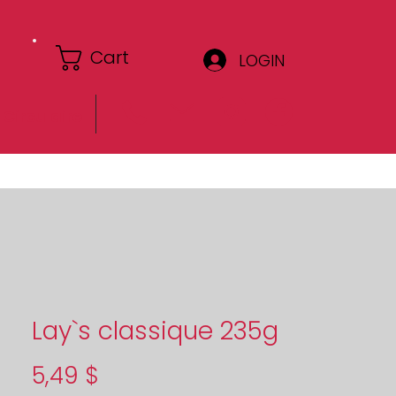
Cart
LOGIN
Circulaire
Lay`s classique 235g
Price
5,49 $