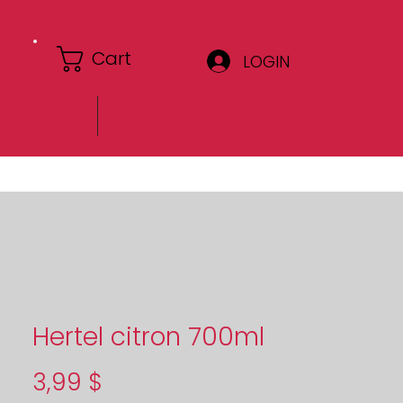
Cart
LOGIN
Circulaire
Hertel citron 700ml
Price
3,99 $