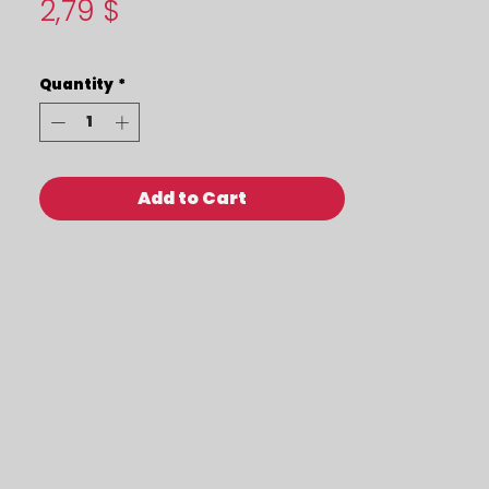
Price
2,79 $
Quantity
*
Add to Cart