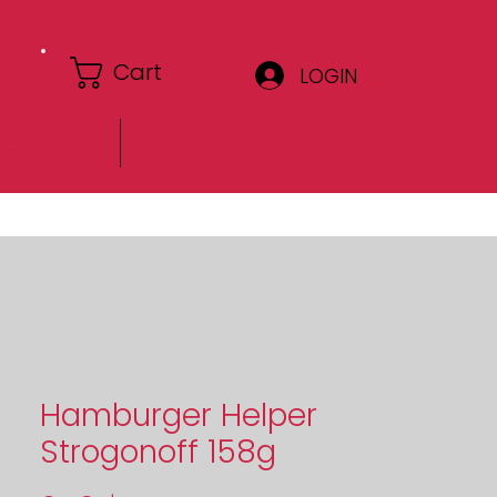
Cart
LOGIN
Circulaire
Hamburger Helper
Strogonoff 158g