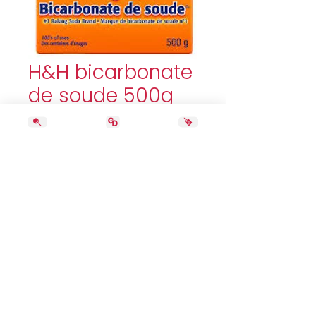
H&H bicarbonate
de soude 500g
Price
1,99 $
Quantity
*
Add to Cart