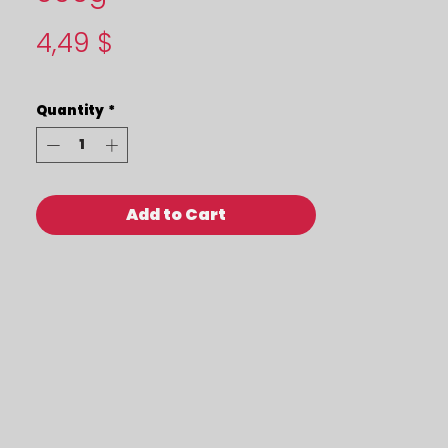
Price
4,49 $
Quantity
*
Add to Cart