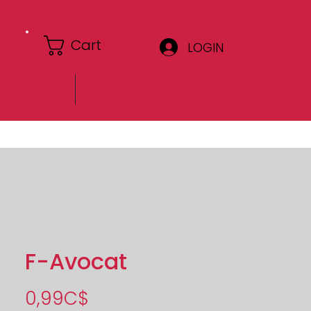
Cart
LOGIN
Circulaire
F-Avocat
Price
0,99C$