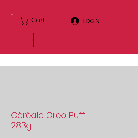
Cart
LOGIN
Circulaire
Céréale Oreo Puff
283g