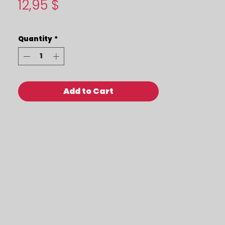
Price
12,95 $
Quantity
*
Add to Cart