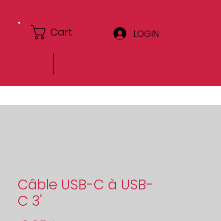
Cart
LOGIN
Circulaire
Câble USB-C à USB-
C 3'