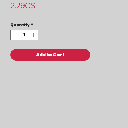
Price
2,29C$
Quantity
*
Add to Cart