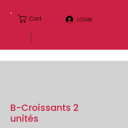
Cart
LOGIN
Circulaire
B-Croissants 2
unités